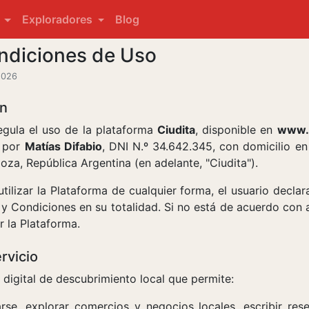
s
Exploradores
Blog
ndiciones de Uso
2026
ón
gula el uso de la plataforma
Ciudita
, disponible en
www.c
a por
Matías Difabio
, DNI N.º 34.642.345, con domicilio 
oza, República Argentina (en adelante, "Ciudita").
utilizar la Plataforma de cualquier forma, el usuario decla
y Condiciones en su totalidad. Si no está de acuerdo con a
 la Plataforma.
rvicio
 digital de descubrimiento local que permite:
rse, explorar comercios y negocios locales, escribir reseñ