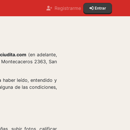
Registrarme
Entrar
iudita.com
(en adelante,
en Montecaceros 2363, San
ra haber leído, entendido y
lguna de las condiciones,
as, subir fotos, calificar