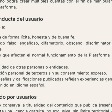
o podrá crear múltiples cuentas con el fin de manipular 
ataforma.
nducta del usuario
 a:
a de forma lícita, honesta y de buena fe.
do falso, engañoso, difamatorio, obsceno, discriminatorio
s.
s que afecten el normal funcionamiento de la Plataforma 
tidad de otras personas o entidades.
ión personal de terceros sin su consentimiento expreso.
eseñas y calificaciones publicadas reflejan experiencias ge
nido en idioma español.
do por usuarios
 conserva la titularidad del contenido que publica (reseña
ta una licencia gratuita, no exclusiva, sin límite territorial