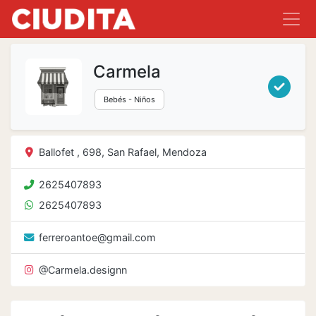
Carmela
Tien
Bebés - Niños
Ballofet , 698, San Rafael, Mendoza
2625407893
2625407893
ferreroantoe@gmail.com
@Carmela.designn