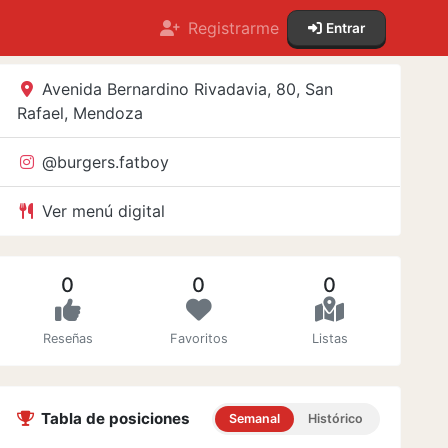
Registrarme
Entrar
Avenida Bernardino Rivadavia, 80, San
Rafael, Mendoza
@burgers.fatboy
Ver menú digital
0
0
0
Reseñas
Favoritos
Listas
Tabla de posiciones
Semanal
Histórico