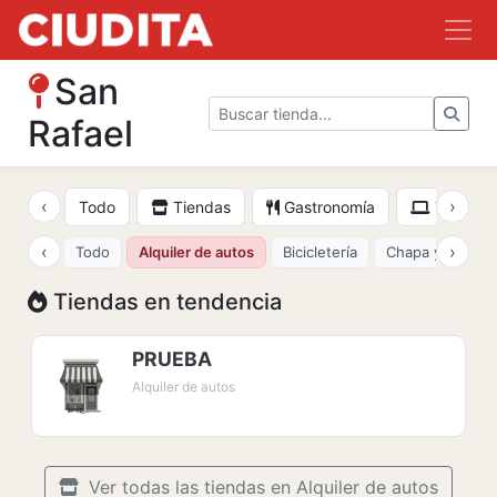
San
Rafael
‹
›
Todo
Tiendas
Gastronomía
Tecnolo
‹
›
Todo
Alquiler de autos
Bicicletería
Chapa y pintura
Tiendas en tendencia
PRUEBA
Alquiler de autos
Ver todas las tiendas en Alquiler de autos