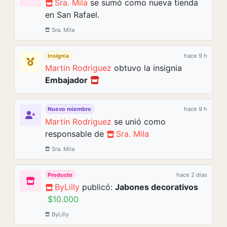
Sra. Mila
se sumó como nueva tienda
en San Rafael.
Sra. Mila
Insignia
hace 9 h
Martin Rodriguez
obtuvo la insignia
Embajador
Nuevo miembro
hace 9 h
Martin Rodriguez
se unió como
responsable de
Sra. Mila
Sra. Mila
Producto
hace 2 días
ByLilly
publicó:
Jabones decorativos
$10.000
ByLilly